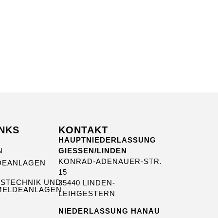
INKS
KONTAKT
HAUPTNIEDERLASSUNG
N
GIESSEN/LINDEN
KONRAD-ADENAUER-STR.
DEANLAGEN
15
TSTECHNIK UND
35440 LINDEN-
MELDEANLAGEN
LEIHGESTERN
NIEDERLASSUNG HANAU